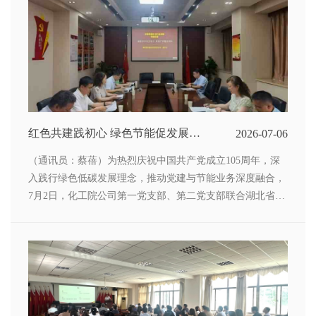
红色共建践初心 绿色节能促发展
2026-07-06
——化工院公司党支部与省节能协会
（通讯员：蔡蓓）为热烈庆祝中国共产党成立105周年，深
党支部共建活动
入践行绿色低碳发展理念，推动党建与节能业务深度融合，
7月2日，化工院公司第一党支部、第二党支部联合湖北省节
能协会党支部共同开展“党建引领聚合力，节能赋能促发
展，实干担当践初心”主题党日活动。