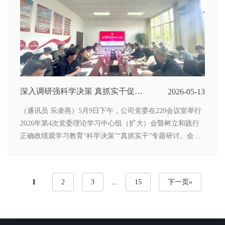
深入调研强科学决策 真抓实干促发
2026-05-13
展实效 ——化研院公司举行2026年
（通讯员 乐凌燕）5月9日下午，公司党委在220会议室举行
第4次党委理论学习中心组集中学习
2026年第4次党委理论学习中心组（扩大）会暨树立和践行
正确政绩观学习教育“科学决策”“真抓实干”专题研讨。会议
学习习近平分别在省部级主要领导干部学习贯彻党的二十届
四中全会精神专题研讨班、中共中央政治局第二十五次集体
学习和加强基础研究座谈会上的讲话精神，学习习近平就服
1
2
3
...
15
下一页»
务业发展、把“义乌发展经验”进一步总结好运用好等作出的
重要指示精神，学习省委书记王忠林在主持树立和践行正确
政绩观学习教育整改整治工作推进会时的讲话精神以及“开
局起步‘十五五’”湖北专场新闻发布会问答摘要等，并开展交