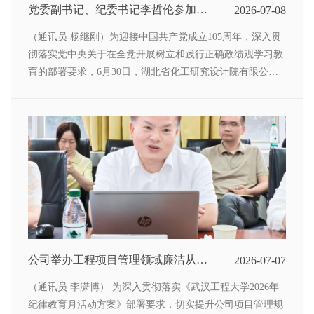
党委副书记、纪委书记李哲伦参加第
2026-07-08
四党支部主题党日活动并讲授专题党
（通讯员 杨继刚）为迎接中国共产党成立105周年，深入贯
课
彻落实党中央关于在全党开展树立和践行正确政绩观学习教
育的部署要求，6月30日，湖北省化工研究设计院有限公司
第四党支部举办主题党日活动，公司党委副书记、纪委书记
李哲伦以《丰碑无言，民心可鉴》为题讲授树立和践行正确
政绩观专题。第四党支部全体党员参加学习。
公司举办工程项目管理领域廉洁从业
2026-07-07
专题培训
（通讯员 李潇博） 为深入贯彻落实《武汉工程大学2026年
纪律教育月活动方案》部署要求，切实提升公司项目管理规