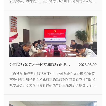
以测促学、以考促知、以知促行，6月8日，化研院公司纪委
组织开展纪法知识测试活动，以常态化纪法教育筑牢筑牢遵
规守纪的思想根基。
公司举行领导班子树立和践行正确政
2026-06-09
绩观学习教育查摆问题检视交流会
（通讯员 乐凌燕）6月8日下午，公司党委在办公楼220会议
室举行领导班子树立和践行正确政绩观学习教育查摆问题检
视交流会。学校学习教育调研指导组王乐凯到会指导，全体
公司领导参会。