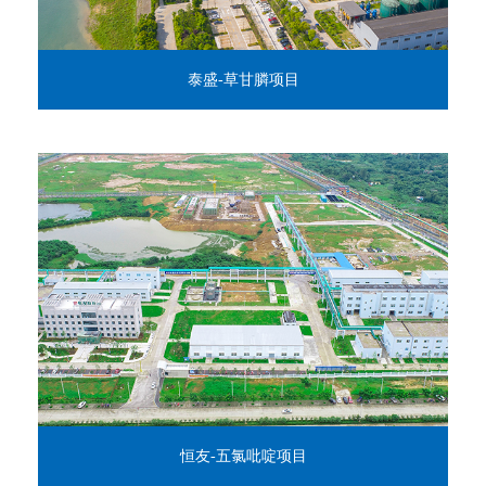
泰盛-草甘膦项目
恒友-五氯吡啶项目