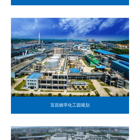
宜昌猇亭化工园规划